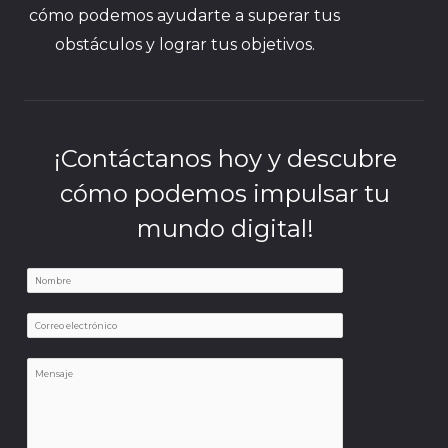
cómo podemos ayudarte a superar tus
obstáculos y lograr tus objetivos.
¡Contáctanos hoy y descubre
cómo podemos impulsar tu
mundo digital!
N
a
M
E
m
e
m
e
n
M
a
*
s
e
i
a
n
l