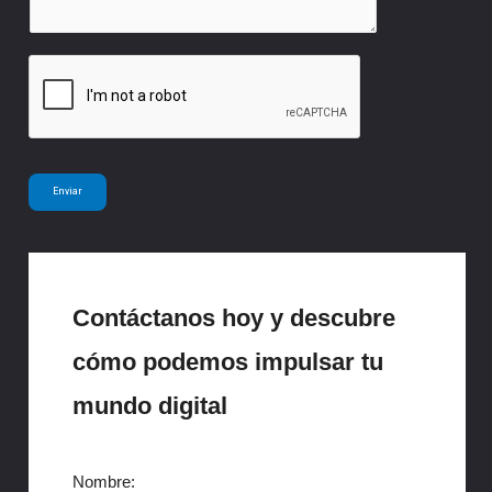
j
s
*
e
a
E
j
m
e
a
*
i
l
Enviar
N
a
m
e
Contáctanos hoy y descubre
cómo podemos impulsar tu
mundo digital
Nombre: