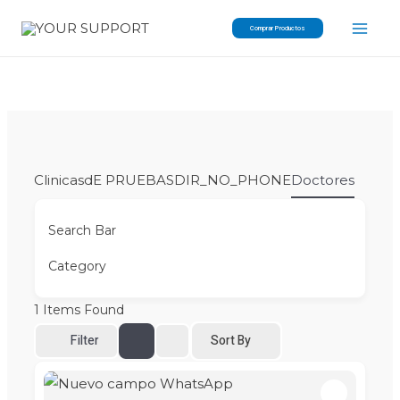
Skip
Comprar Productos
to
content
Clinicas
dE PRUEBAS
DIR_NO_PHONE
Doctores
Search Bar
Category
1
Items Found
Filter
Sort By