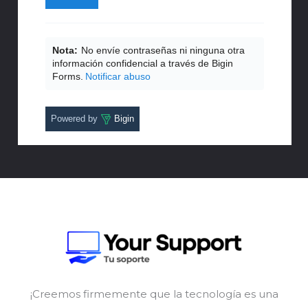
Nota:
No envíe contraseñas ni ninguna otra
información confidencial a través de Bigin
Forms.
Notificar abuso
Powered by
Bigin
¡Creemos firmemente que la tecnología es una