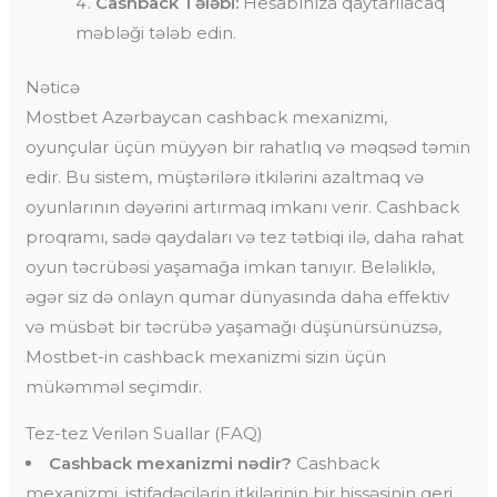
Cashback Tələbi:
Hesabınıza qaytarılacaq
məbləği tələb edin.
Nəticə
Mostbet Azərbaycan cashback mexanizmi,
oyunçular üçün müyyən bir rahatlıq və məqsəd təmin
edir. Bu sistem, müştərilərə itkilərini azaltmaq və
oyunlarının dəyərini artırmaq imkanı verir. Cashback
proqramı, sadə qaydaları və tez tətbiqi ilə, daha rahat
oyun təcrübəsi yaşamağa imkan tanıyır. Beləliklə,
əgər siz də onlayn qumar dünyasında daha effektiv
və müsbət bir təcrübə yaşamağı düşünürsünüzsə,
Mostbet-in cashback mexanizmi sizin üçün
mükəmməl seçimdir.
Tez-tez Verilən Suallar (FAQ)
Cashback mexanizmi nədir?
Cashback
mexanizmi, istifadəçilərin itkilərinin bir hissəsinin geri