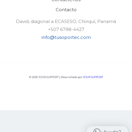
Contacto
David, diagonal a ECASESO, Chiriquí, Panamá
+507 6798-4427
info@tusoportec.com
© 2026 YOUR SUPPORT | Desarrollado por
YOUR SUPPORT