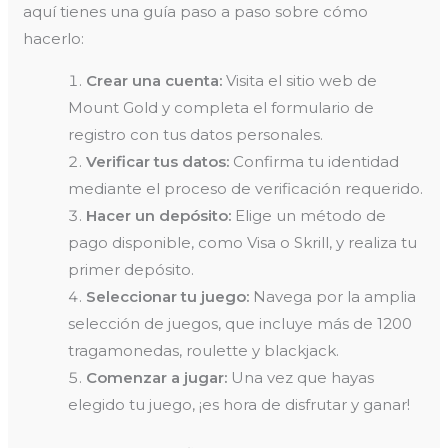
aquí tienes una guía paso a paso sobre cómo
hacerlo:
Crear una cuenta:
Visita el sitio web de
Mount Gold y completa el formulario de
registro con tus datos personales.
Verificar tus datos:
Confirma tu identidad
mediante el proceso de verificación requerido.
Hacer un depósito:
Elige un método de
pago disponible, como Visa o Skrill, y realiza tu
primer depósito.
Seleccionar tu juego:
Navega por la amplia
selección de juegos, que incluye más de 1200
tragamonedas, roulette y blackjack.
Comenzar a jugar:
Una vez que hayas
elegido tu juego, ¡es hora de disfrutar y ganar!