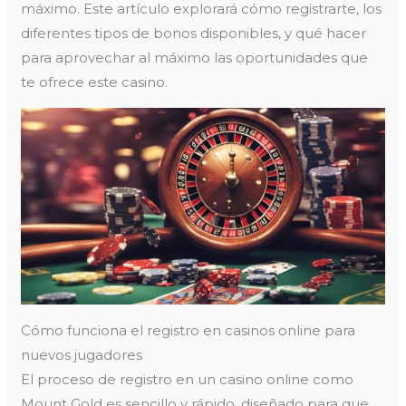
máximo. Este artículo explorará cómo registrarte, los
diferentes tipos de bonos disponibles, y qué hacer
para aprovechar al máximo las oportunidades que
te ofrece este casino.
Cómo funciona el registro en casinos online para
nuevos jugadores
El proceso de registro en un casino online como
Mount Gold es sencillo y rápido, diseñado para que