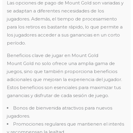
Las opciones de pago de Mount Gold son variadas y
se adaptan a diferentes necesidades de los
jugadores. Además, el tiempo de procesamiento
para los retiros es bastante rápido, lo que permite a
los jugadores acceder a sus ganancias en un corto
período.
Beneficios clave de jugar en Mount Gold
Mount Gold no solo ofrece una amplia gama de
juegos, sino que también proporciona beneficios
adicionales que mejoran la experiencia del jugador.
Estos beneficios son esenciales para maximizar tus
ganancias y disfrutar de cada sesión de juego.
Bonos de bienvenida atractivos para nuevos
jugadores.
Promociones regulares que mantienen el interés
y recompensan la lealtad.