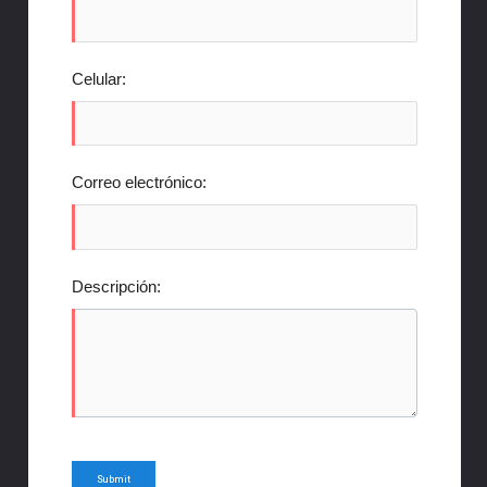
Celular:
Correo electrónico:
Descripción: