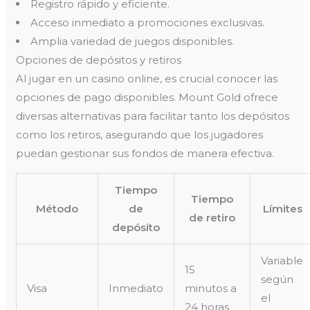
Registro rápido y eficiente.
Acceso inmediato a promociones exclusivas.
Amplia variedad de juegos disponibles.
Opciones de depósitos y retiros
Al jugar en un casino online, es crucial conocer las
opciones de pago disponibles. Mount Gold ofrece
diversas alternativas para facilitar tanto los depósitos
como los retiros, asegurando que los jugadores
puedan gestionar sus fondos de manera efectiva.
Tiempo
Tiempo
Método
de
Límites
de retiro
depósito
Variable
15
según
Visa
Inmediato
minutos a
el
24 horas