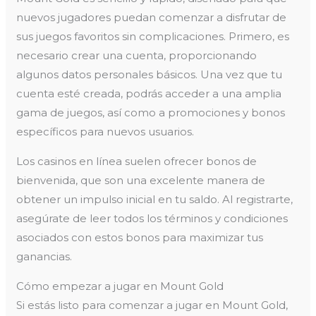
nuevos jugadores puedan comenzar a disfrutar de
sus juegos favoritos sin complicaciones. Primero, es
necesario crear una cuenta, proporcionando
algunos datos personales básicos. Una vez que tu
cuenta esté creada, podrás acceder a una amplia
gama de juegos, así como a promociones y bonos
específicos para nuevos usuarios.
Los casinos en línea suelen ofrecer bonos de
bienvenida, que son una excelente manera de
obtener un impulso inicial en tu saldo. Al registrarte,
asegúrate de leer todos los términos y condiciones
asociados con estos bonos para maximizar tus
ganancias.
Cómo empezar a jugar en Mount Gold
Si estás listo para comenzar a jugar en Mount Gold,