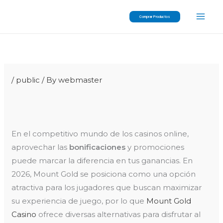
Skip
Comprar Productos
to
content
/
public
/ By
webmaster
En el competitivo mundo de los casinos online,
aprovechar las
bonificaciones
y promociones
puede marcar la diferencia en tus ganancias. En
2026, Mount Gold se posiciona como una opción
atractiva para los jugadores que buscan maximizar
su experiencia de juego, por lo que
Mount Gold
Casino
ofrece diversas alternativas para disfrutar al