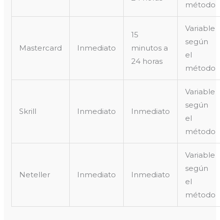
método
Variable
15
según
Mastercard
Inmediato
minutos a
el
24 horas
método
Variable
según
Skrill
Inmediato
Inmediato
el
método
Variable
según
Neteller
Inmediato
Inmediato
el
método