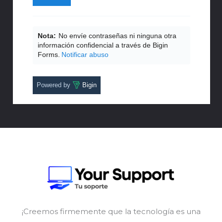
Nota:
No envíe contraseñas ni ninguna otra
información confidencial a través de Bigin
Forms.
Notificar abuso
Powered by
Bigin
¡Creemos firmemente que la tecnología es una