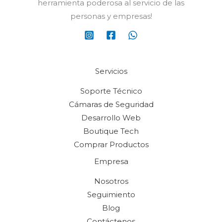
herramienta poderosa al servicio de las
personas y empresas!
Servicios
Soporte Técnico
Cámaras de Seguridad
Desarrollo Web
Boutique Tech
Comprar Productos
Empresa
Nosotros
Seguimiento
Blog
Contáctenos